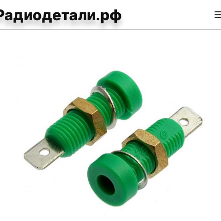
Радиодетали.рф