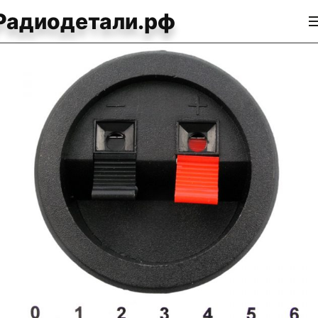
Радиодетали.рф