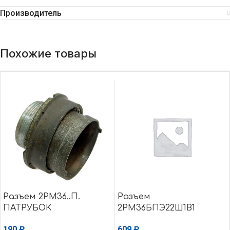
Производитель
Похожие товары
Разъем 2РМ36..П.
Разъем
ПАТРУБОК
2РМ36БПЭ22Ш1В1
190
₽
609
₽