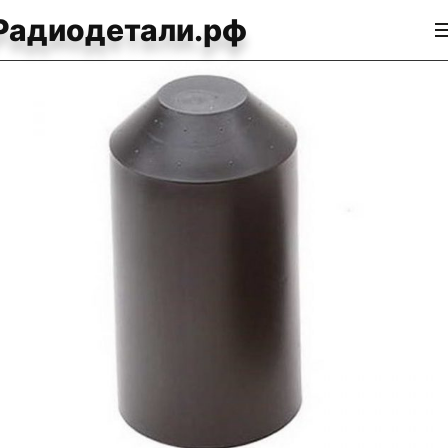
Радиодетали.рф