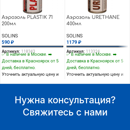
Аэрозоль PLASTIK 71
Аэрозоль URETHANE
200мл
400мл
SOLINS
SOLINS
590
₽
1179
₽
Артикул:
118343
Артикул:
113324
✅ В наличие в Москве. ➡️
✅ В наличие в Москве. ➡️
Доставка в Красноярск от 5
Доставка в Красноярск от 5
дней, бесплатно.
дней, бесплатно.
Уточнить актуальную цену и
Уточнить актуальную цену и
наличие товара Вы можете у
наличие товара Вы можете у
нашего менеджера.
нашего менеджера.
Нужна консультация?
Свяжитесь с нами