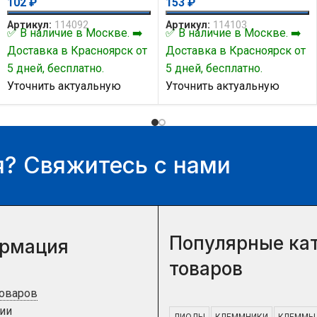
102
₽
153
₽
Артикул:
114092
Артикул:
114103
✅ В наличие в Москве. ➡️
✅ В наличие в Москве. ➡️
Доставка в Красноярск от
Доставка в Красноярск от
5 дней, бесплатно.
5 дней, бесплатно.
Уточнить актуальную
Уточнить актуальную
цену и наличие товара Вы
цену и наличие товара Вы
можете у нашего
можете у нашего
менеджера.
менеджера.
? Свяжитесь с нами
Популярные ка
рмация
товаров
товаров
ии
ДИОДЫ
КЛЕММНИКИ
КЛЕММЫ