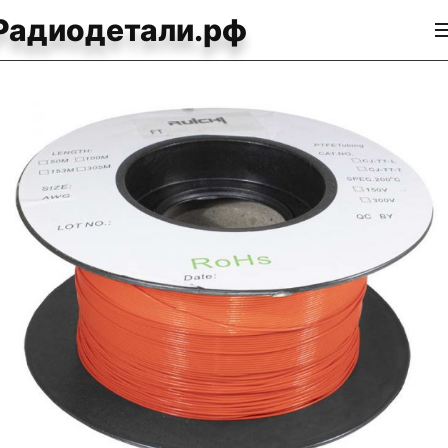
Радиодетали.рф