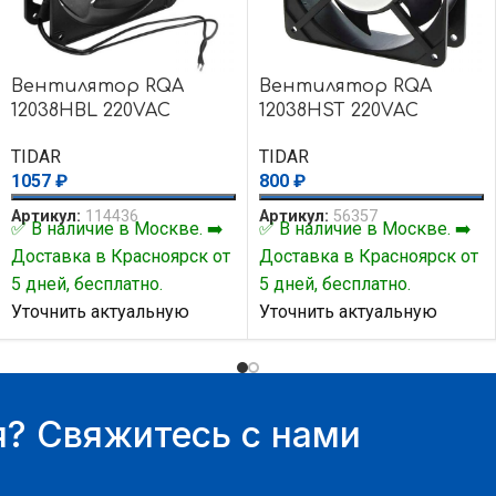
Вентилятор RQA
Вентилятор RQA
12038HBL 220VAC
12038HST 220VAC
TIDAR
TIDAR
1057
₽
800
₽
Артикул:
114436
Артикул:
56357
✅ В наличие в Москве. ➡️
✅ В наличие в Москве. ➡️
Доставка в Красноярск от
Доставка в Красноярск от
5 дней, бесплатно.
5 дней, бесплатно.
Уточнить актуальную
Уточнить актуальную
цену и наличие товара Вы
цену и наличие товара Вы
можете у нашего
можете у нашего
менеджера.
менеджера.
? Свяжитесь с нами