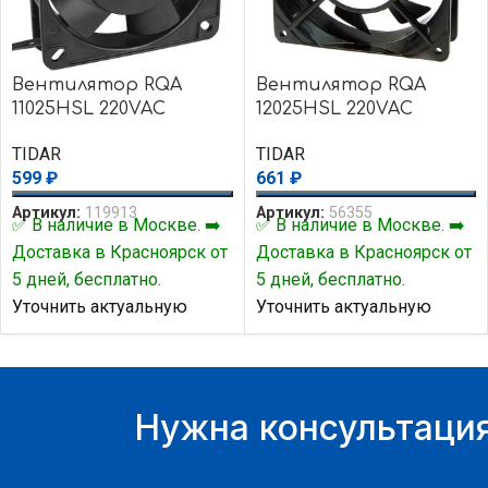
Вентилятор RQA
Вентилятор RQA
11025HSL 220VAC
12025HSL 220VAC
TIDAR
TIDAR
599
₽
661
₽
Артикул:
119913
Артикул:
56355
✅ В наличие в Москве. ➡️
✅ В наличие в Москве. ➡️
Доставка в Красноярск от
Доставка в Красноярск от
5 дней, бесплатно.
5 дней, бесплатно.
Уточнить актуальную
Уточнить актуальную
цену и наличие товара Вы
цену и наличие товара Вы
можете у нашего
можете у нашего
менеджера.
менеджера.
Нужна консультация