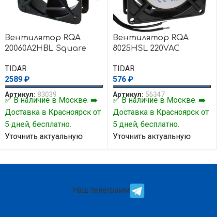
Вентилятор RQA
Вентилятор RQA
20060A2HBL Square
8025HSL 220VAC
220VAC
TIDAR
TIDAR
576
₽
2589
₽
Артикул:
56347
Артикул:
83039
✅ В наличие в Москве. ➡️
✅ В наличие в Москве. ➡️
Доставка в Красноярск от
Доставка в Красноярск от
5 дней, бесплатно.
5 дней, бесплатно.
Уточнить актуальную
Уточнить актуальную
цену и наличие товара Вы
цену и наличие товара Вы
можете у нашего
можете у нашего
менеджера.
менеджера.
Наш телеграмм