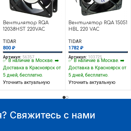
Вентилятор RQA
Вентилятор RQA 15051
12038HST 220VAC
HBL 220 VAC
TIDAR
TIDAR
800
₽
1782
₽
Артикул:
56357
Артикул:
103725
✅ В наличие в Москве. ➡️
✅ В наличие в Москве. ➡️
Доставка в Красноярск от
Доставка в Красноярск от
5 дней, бесплатно.
5 дней, бесплатно.
Уточнить актуальную
Уточнить актуальную
цену и наличие товара Вы
цену и наличие товара Вы
можете у нашего
можете у нашего
менеджера.
менеджера.
? Свяжитесь с нами