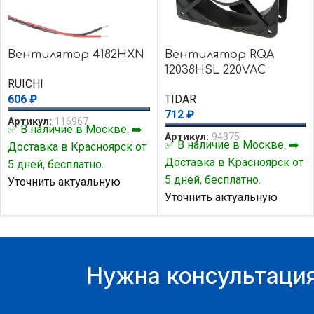
Вентилятор 4182HXN
Вентилятор RQA
12038HSL 220VAC
RUICHI
606
₽
TIDAR
712
₽
Артикул:
116967
✅ В наличие в Москве. ➡️
Артикул:
94375
✅ В наличие в Москве. ➡️
Доставка в Красноярск от
Доставка в Красноярск от
5 дней, бесплатно.
5 дней, бесплатно.
Уточнить актуальную
Уточнить актуальную
цену и наличие товара Вы
цену и наличие товара Вы
можете у нашего
можете у нашего
менеджера.
менеджера.
Нужна консультация