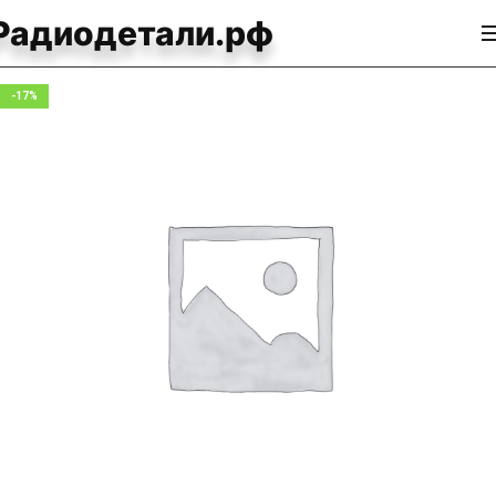
Радиодетали.рф
-17%