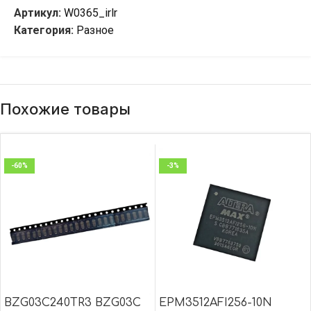
Артикул:
W0365_irlr
Категория:
Разное
Похожие товары
-60%
-3%
BZG03C240TR3 BZG03C
EPM3512AFI256-10N