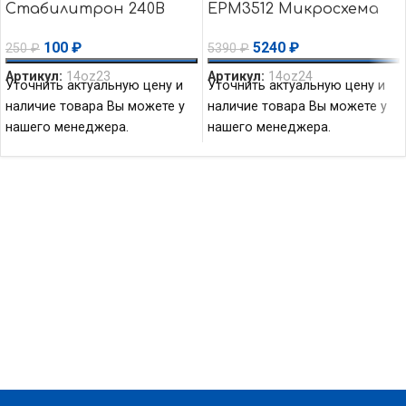
Стабилитрон 240В
EPM3512 Микросхема
1.25Вт Vishay
(CPLD) CPLD — MAX
100
₽
5240
₽
250
₽
5390
₽
3000A 512 Macro Altera
Артикул:
14oz23
Артикул:
14oz24
Уточнить актуальную цену и
Уточнить актуальную цену и
наличие товара Вы можете у
наличие товара Вы можете у
нашего менеджера.
нашего менеджера.