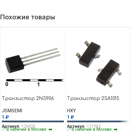
Похожие товары
Транзистор 2N3906
Транзистор 2SA1015
JSMSEMI
HXY
1
₽
1
₽
Артикул:
126830
Артикул:
121983
✅ В наличие в Москве. ➡️
✅ В наличие в Москве. ➡️