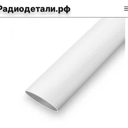
Радиодетали.рф