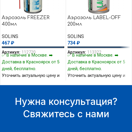
Аэрозоль FREEZER
Аэрозоль LABEL-OFF
400мл
200мл
SOLINS
SOLINS
467
₽
734
₽
Артикул:
112720
Артикул:
113322
✅ В наличие в Москве. ➡️
✅ В наличие в Москве. ➡️
Доставка в Красноярск от 5
Доставка в Красноярск от 5
дней, бесплатно.
дней, бесплатно.
Уточнить актуальную цену и
Уточнить актуальную цену и
наличие товара Вы можете у
наличие товара Вы можете у
нашего менеджера.
нашего менеджера.
Нужна консультация?
Свяжитесь с нами