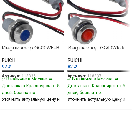
Индикатор GQ10WF-B
Индикатор GQ10WR-R
RUICHI
RUICHI
97
₽
82
₽
Артикул:
118335
Артикул:
118337
✅ В наличие в Москве. ➡️
✅ В наличие в Москве. ➡️
Доставка в Красноярск от 5
Доставка в Красноярск от 5
дней, бесплатно.
дней, бесплатно.
Уточнить актуальную цену и
Уточнить актуальную цену и
наличие товара Вы можете у
наличие товара Вы можете у
нашего менеджера.
нашего менеджера.