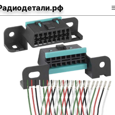
Радиодетали.рф