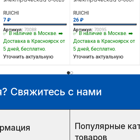
red
red
RUICHI
RUICHI
7
₽
26
₽
Артикул:
70088
Артикул:
70095
✅ В наличие в Москве. ➡️
✅ В наличие в Москве. ➡️
Доставка в Красноярск от
Доставка в Красноярск от
5 дней, бесплатно.
5 дней, бесплатно.
Уточнить актуальную
Уточнить актуальную
цену и наличие товара Вы
цену и наличие товара Вы
можете у нашего
можете у нашего
менеджера.
менеджера.
? Свяжитесь с нами
Популярные ка
рмация
товаров