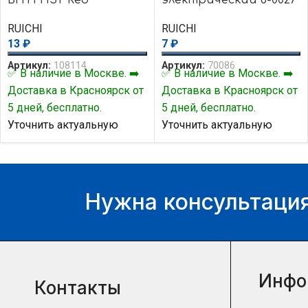
red
RUICHI
RUICHI
13
₽
7
₽
Артикул:
108114
Артикул:
70086
✅ В наличие в Москве. ➡️
✅ В наличие в Москве. ➡️
Доставка в Красноярск от
Доставка в Красноярск от
5 дней, бесплатно.
5 дней, бесплатно.
Уточнить актуальную
Уточнить актуальную
цену и наличие товара Вы
цену и наличие товара Вы
можете у нашего
можете у нашего
менеджера.
менеджера.
Нужна консультация
Инфо
Контакты