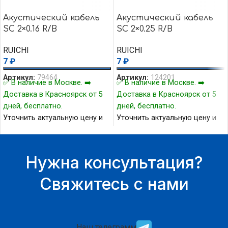
Акустический кабель
Акустический кабель
SC 2×0.16 R/B
SC 2×0.25 R/B
RUICHI
RUICHI
7
₽
7
₽
Артикул:
79464
Артикул:
124201
✅ В наличие в Москве. ➡️
✅ В наличие в Москве. ➡️
Доставка в Красноярск от 5
Доставка в Красноярск от 5
дней, бесплатно.
дней, бесплатно.
Уточнить актуальную цену и
Уточнить актуальную цену и
наличие товара Вы можете у
наличие товара Вы можете у
нашего менеджера.
нашего менеджера.
Нужна консультация?
Свяжитесь с нами
Наш телеграмм