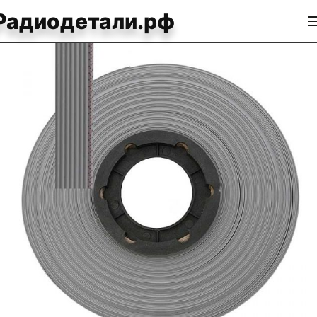
Радиодетали.рф