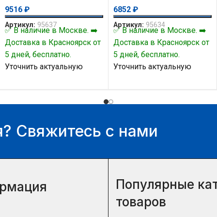
9516
₽
6852
₽
Артикул:
95637
Артикул:
95634
✅ В наличие в Москве. ➡️
✅ В наличие в Москве. ➡️
Доставка в Красноярск от
Доставка в Красноярск от
5 дней, бесплатно.
5 дней, бесплатно.
Уточнить актуальную
Уточнить актуальную
цену и наличие товара Вы
цену и наличие товара Вы
можете у нашего
можете у нашего
менеджера.
менеджера.
? Свяжитесь с нами
Популярные ка
рмация
товаров