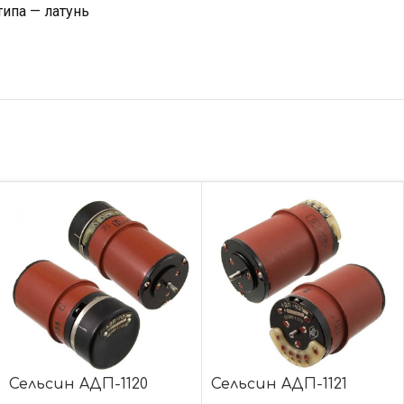
типа — латунь
Сельсин АДП-1120
Сельсин АДП-1121