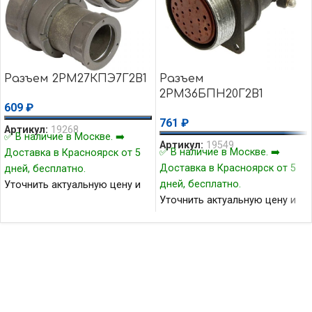
Разъем 2РМ27КПЭ7Г2В1
Разъем
2РМ36БПН20Г2В1
609
₽
761
₽
Артикул:
19268
✅ В наличие в Москве. ➡️
Артикул:
19549
✅ В наличие в Москве. ➡️
Доставка в Красноярск от 5
Доставка в Красноярск от 5
дней, бесплатно.
дней, бесплатно.
Уточнить актуальную цену и
Уточнить актуальную цену и
наличие товара Вы можете у
наличие товара Вы можете у
нашего менеджера.
нашего менеджера.