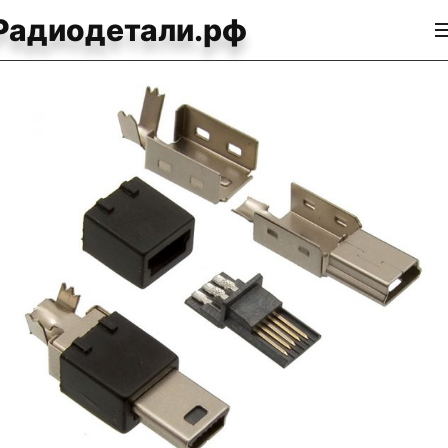
Радиодетали.рф