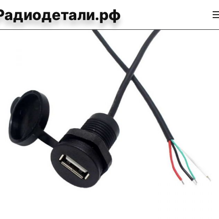
Радиодетали.рф