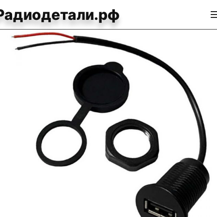
Радиодетали.рф