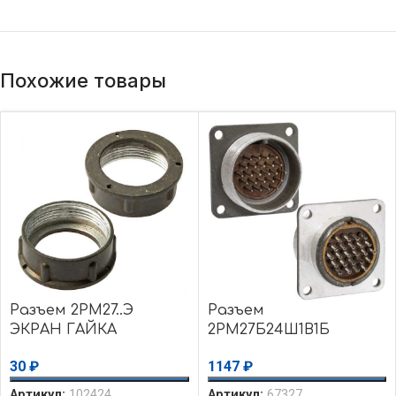
Похожие товары
Разъем 2РМ27..Э
Разъем
ЭКРАН ГАЙКА
2РМ27Б24Ш1В1Б
30
₽
1147
₽
Артикул:
102424
Артикул:
67327