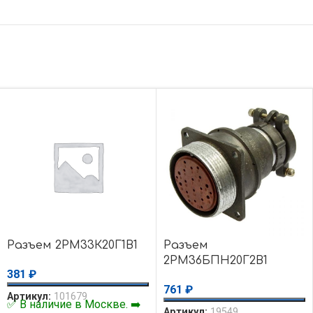
Разъем 2РМ33К20Г1В1
Разъем
2РМ36БПН20Г2В1
381
₽
761
₽
Артикул:
101679
✅ В наличие в Москве. ➡️
Артикул:
19549