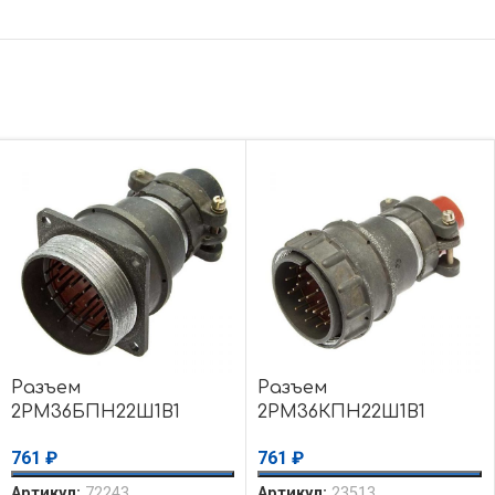
Разъем
Разъем
2РМ36БПН22Ш1В1
2РМ36КПН22Ш1В1
761
₽
761
₽
Артикул:
72243
Артикул:
23513