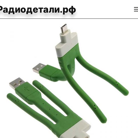
Радиодетали.рф