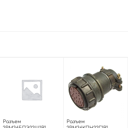
Разъем
Разъем
2РМ36БПЭ22Ш1В1
2РМ36КПН22Г1В1