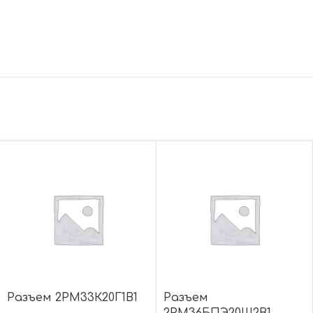
Разъем 2РМ33К20Г1В1
Разъем
2РМ36БПЭ20Ш2В1