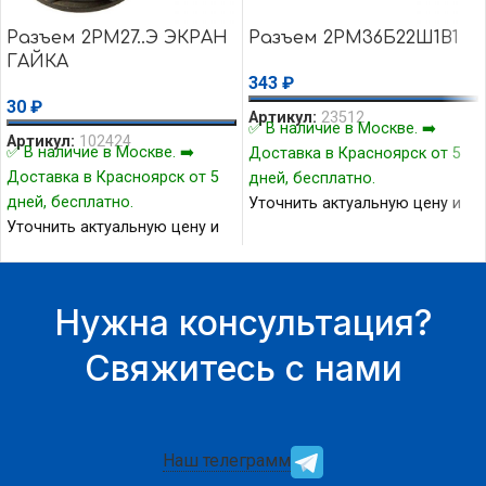
Разъем 2РМ27..Э ЭКРАН
Разъем 2РМ36Б22Ш1В1
ГАЙКА
343
₽
30
₽
Артикул:
23512
✅ В наличие в Москве. ➡️
Артикул:
102424
✅ В наличие в Москве. ➡️
Доставка в Красноярск от 5
Доставка в Красноярск от 5
дней, бесплатно.
дней, бесплатно.
Уточнить актуальную цену и
Уточнить актуальную цену и
наличие товара Вы можете у
наличие товара Вы можете у
нашего менеджера.
нашего менеджера.
Нужна консультация?
Свяжитесь с нами
Наш телеграмм