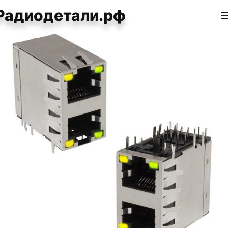
Радиодетали.рф