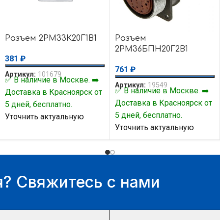
Разъем 2РМ33К20Г1В1
Разъем
2РМ36БПН20Г2В1
381
₽
761
₽
Артикул:
101679
✅ В наличие в Москве. ➡️
Артикул:
19549
✅ В наличие в Москве. ➡️
Доставка в Красноярск от
Доставка в Красноярск от
5 дней, бесплатно.
5 дней, бесплатно.
Уточнить актуальную
Уточнить актуальную
цену и наличие товара Вы
цену и наличие товара Вы
можете у нашего
можете у нашего
менеджера.
менеджера.
? Свяжитесь с нами