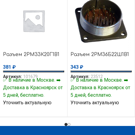
Разъем 2РМ33К20Г1В1
Разъем 2РМ36Б22Ш1В1
381
₽
343
₽
Артикул:
101679
Артикул:
23512
✅ В наличие в Москве. ➡️
✅ В наличие в Москве. ➡️
Доставка в Красноярск от
Доставка в Красноярск от
5 дней, бесплатно.
5 дней, бесплатно.
Уточнить актуальную
Уточнить актуальную
цену и наличие товара Вы
цену и наличие товара Вы
можете у нашего
можете у нашего
менеджера.
менеджера.