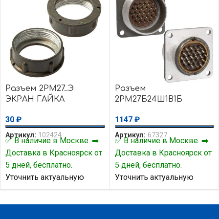
Разъем 2РМ27..Э
Разъем
ЭКРАН ГАЙКА
2РМ27Б24Ш1В1Б
30
₽
1147
₽
Артикул:
102424
Артикул:
67327
✅ В наличие в Москве. ➡️
✅ В наличие в Москве. ➡️
Доставка в Красноярск от
Доставка в Красноярск от
5 дней, бесплатно.
5 дней, бесплатно.
Уточнить актуальную
Уточнить актуальную
цену и наличие товара Вы
цену и наличие товара Вы
можете у нашего
можете у нашего
менеджера.
менеджера.