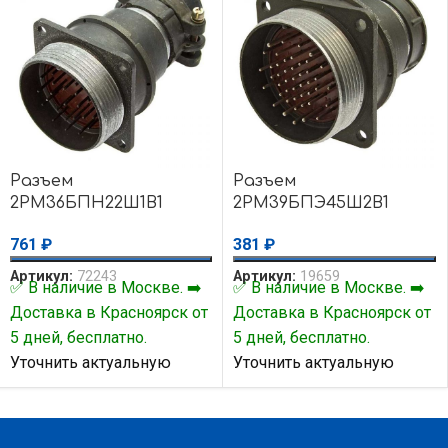
Разъем
Разъем
2РМ36БПН22Ш1В1
2РМ39БПЭ45Ш2В1
761
₽
381
₽
Артикул:
72243
Артикул:
19659
✅ В наличие в Москве. ➡️
✅ В наличие в Москве. ➡️
Доставка в Красноярск от
Доставка в Красноярск от
5 дней, бесплатно.
5 дней, бесплатно.
Уточнить актуальную
Уточнить актуальную
цену и наличие товара Вы
цену и наличие товара Вы
можете у нашего
можете у нашего
менеджера.
менеджера.