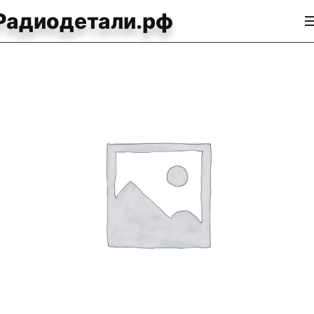
Радиодетали.рф