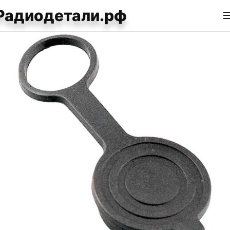
Радиодетали.рф