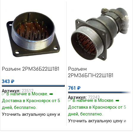
Разъем 2РМ36Б22Ш1В1
Разъем
2РМ36БПН22Ш1В1
343
₽
761
₽
Артикул:
23512
✅ В наличие в Москве. ➡️
Артикул:
72243
✅ В наличие в Москве. ➡️
Доставка в Красноярск от 5
Доставка в Красноярск от 5
дней, бесплатно.
дней, бесплатно.
Уточнить актуальную цену и
Уточнить актуальную цену и
наличие товара Вы можете у
наличие товара Вы можете у
нашего менеджера.