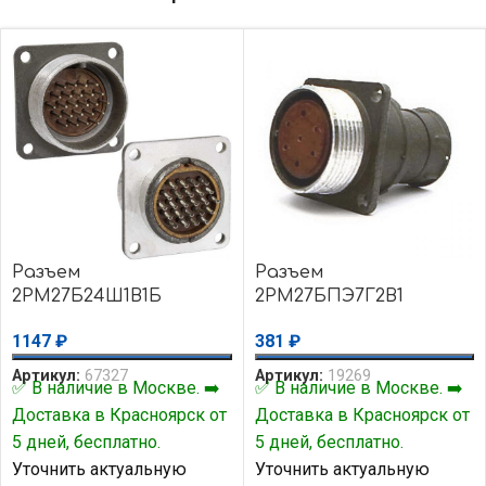
Разъем
Разъем
2РМ27Б24Ш1В1Б
2РМ27БПЭ7Г2В1
1147
₽
381
₽
Артикул:
67327
Артикул:
19269
✅ В наличие в Москве. ➡️
✅ В наличие в Москве. ➡️
Доставка в Красноярск от
Доставка в Красноярск от
5 дней, бесплатно.
5 дней, бесплатно.
Уточнить актуальную
Уточнить актуальную