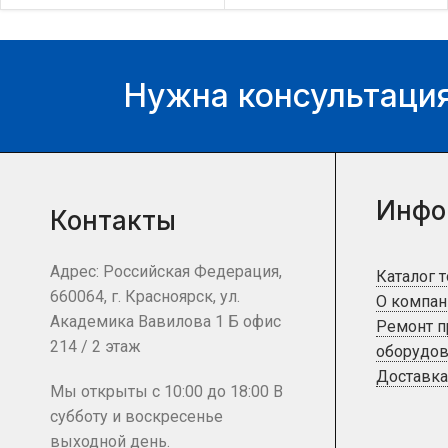
цену и наличие товара Вы
цену и наличие товара Вы
можете у нашего
можете у нашего
менеджера.
менеджера.
Нужна консультация
Инфо
Контакты
Адрес: Российская Федерация,
Каталог 
660064, г. Красноярск, ул.
О компан
Академика Вавилова 1 Б офис
Ремонт 
214 / 2 этаж
оборудов
Доставка
Мы открыты с 10:00 до 18:00 В
субботу и воскресенье
выходной день.