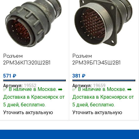
Разъем
Разъем
2РМ36КПЭ20Ш2В1
2РМ39БПЭ45Ш2В1
571
₽
381
₽
Артикул:
19552
Артикул:
19659
✅ В наличие в Москве. ➡️
✅ В наличие в Москве. ➡️
Доставка в Красноярск от
Доставка в Красноярск от
5 дней, бесплатно.
5 дней, бесплатно.
Уточнить актуальную
Уточнить актуальную
цену и наличие товара Вы
цену и наличие товара Вы
можете у нашего
можете у нашего
менеджера.
менеджера.