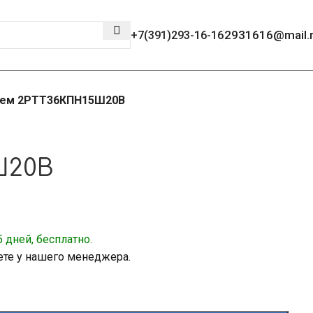
2931616@mail.
+7(391)293-16-16
ем 2РТТ36КПН15Ш20В
Ш20В
 дней, бесплатно.
ете у нашего менеджера.