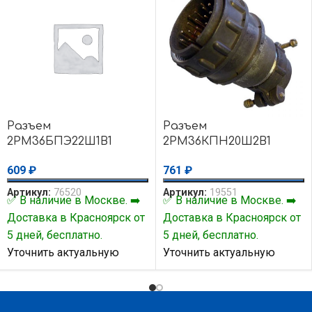
Разъем
Разъем
2РМ36БПЭ22Ш1В1
2РМ36КПН20Ш2В1
609
₽
761
₽
Артикул:
76520
Артикул:
19551
✅ В наличие в Москве. ➡️
✅ В наличие в Москве. ➡️
Доставка в Красноярск от
Доставка в Красноярск от
5 дней, бесплатно.
5 дней, бесплатно.
Уточнить актуальную
Уточнить актуальную
цену и наличие товара Вы
цену и наличие товара Вы
можете у нашего
можете у нашего
менеджера.
менеджера.