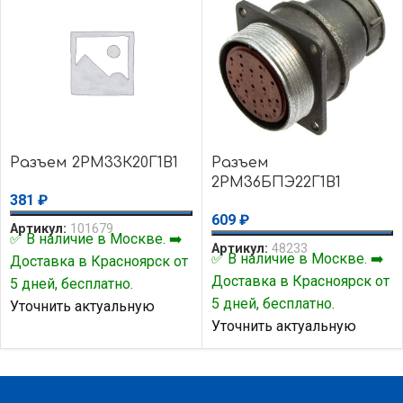
Разъем 2РМ33К20Г1В1
Разъем
2РМ36БПЭ22Г1В1
381
₽
609
₽
Артикул:
101679
✅ В наличие в Москве. ➡️
Артикул:
48233
✅ В наличие в Москве. ➡️
Доставка в Красноярск от
Доставка в Красноярск от
5 дней, бесплатно.
5 дней, бесплатно.
Уточнить актуальную
Уточнить актуальную
цену и наличие товара Вы
цену и наличие товара Вы
можете у нашего
можете у нашего
менеджера.
менеджера.