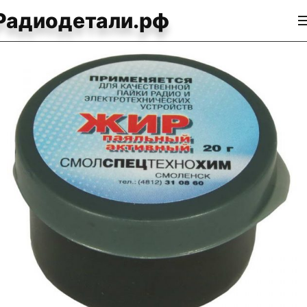
Радиодетали.рф