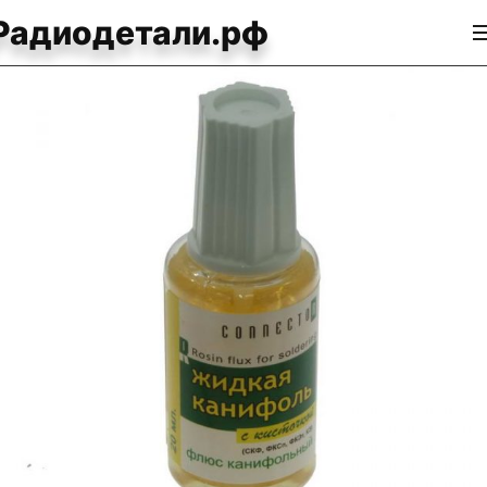
Радиодетали.рф