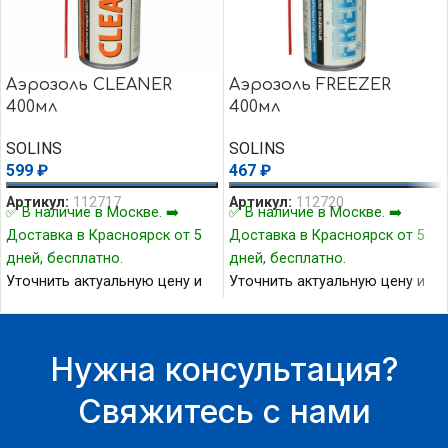
Аэрозоль CLEANER
Аэрозоль FREEZER
400мл
400мл
SOLINS
SOLINS
599
₽
467
₽
Артикул:
112717
Артикул:
112720
✅ В наличие в Москве. ➡️
✅ В наличие в Москве. ➡️
Доставка в Красноярск от 5
Доставка в Красноярск от 5
дней, бесплатно.
дней, бесплатно.
Уточнить актуальную цену и
Уточнить актуальную цену и
наличие товара Вы можете у
наличие товара Вы можете у
нашего менеджера.
нашего менеджера.
Нужна консультация?
Свяжитесь с нами