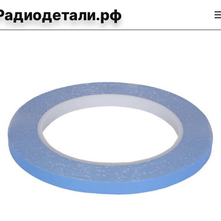
Радиодетали.рф