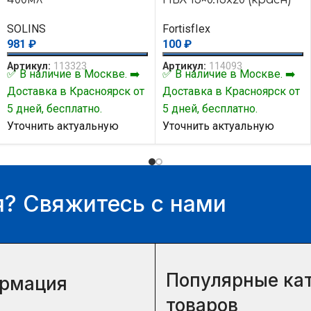
SOLINS
FortisfIex
981
₽
100
₽
Артикул:
113323
Артикул:
114093
✅ В наличие в Москве. ➡️
✅ В наличие в Москве. ➡️
Доставка в Красноярск от
Доставка в Красноярск от
5 дней, бесплатно.
5 дней, бесплатно.
Уточнить актуальную
Уточнить актуальную
цену и наличие товара Вы
цену и наличие товара Вы
можете у нашего
можете у нашего
менеджера.
менеджера.
? Свяжитесь с нами
Популярные ка
рмация
товаров