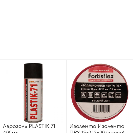
Аэрозоль PLASTIK 71
Изолента Изолента
400мл
ПВХ 15×0.13х20 (красн)