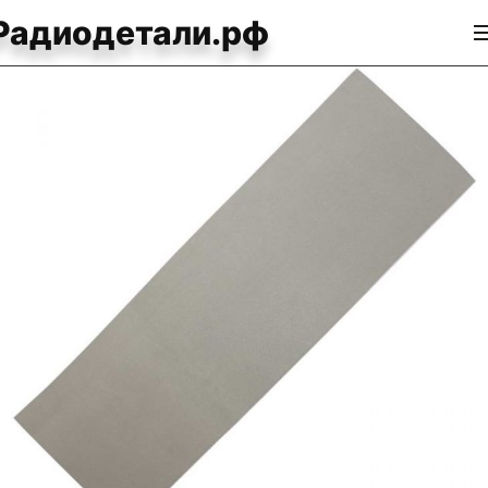
Радиодетали.рф