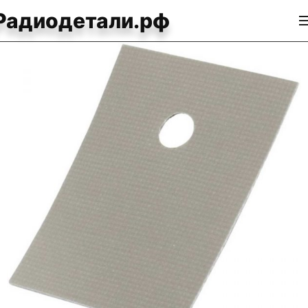
Радиодетали.рф