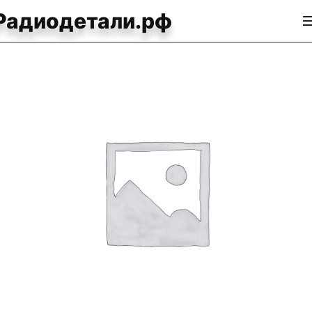
Радиодетали.рф