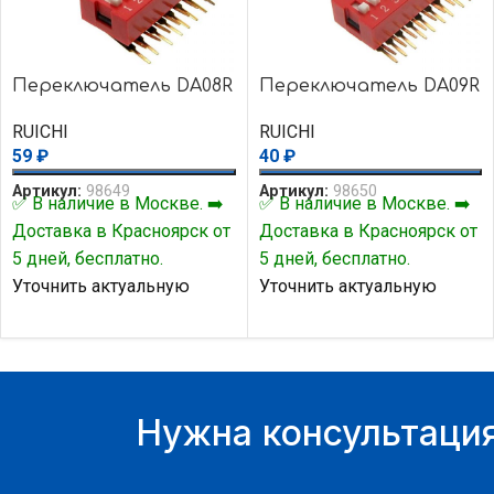
Переключатель DA08R
Переключатель DA09R
RUICHI
RUICHI
59
₽
40
₽
Артикул:
98649
Артикул:
98650
✅ В наличие в Москве. ➡️
✅ В наличие в Москве. ➡️
Доставка в Красноярск от
Доставка в Красноярск от
5 дней, бесплатно.
5 дней, бесплатно.
Уточнить актуальную
Уточнить актуальную
цену и наличие товара Вы
цену и наличие товара Вы
можете у нашего
можете у нашего
менеджера.
менеджера.
Нужна консультация