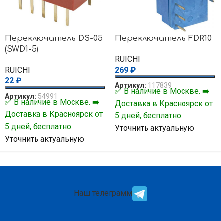
Переключатель DS-05
Переключатель FDR10
(SWD1-5)
RUICHI
RUICHI
269
₽
22
₽
Артикул:
117839
✅ В наличие в Москве. ➡️
Артикул:
54991
✅ В наличие в Москве. ➡️
Доставка в Красноярск от
Доставка в Красноярск от
5 дней, бесплатно.
5 дней, бесплатно.
Уточнить актуальную
Уточнить актуальную
цену и наличие товара Вы
цену и наличие товара Вы
можете у нашего
можете у нашего
менеджера.
менеджера.
Наш телеграмм