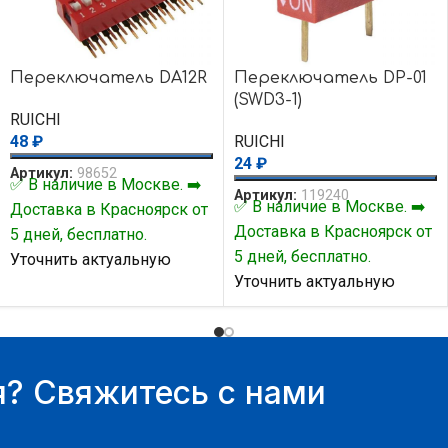
Переключатель DA12R
Переключатель DP-01
(SWD3-1)
RUICHI
48
₽
RUICHI
24
₽
Артикул:
98652
✅ В наличие в Москве. ➡️
Артикул:
119240
✅ В наличие в Москве. ➡️
Доставка в Красноярск от
Доставка в Красноярск от
5 дней, бесплатно.
5 дней, бесплатно.
Уточнить актуальную
Уточнить актуальную
цену и наличие товара Вы
цену и наличие товара Вы
можете у нашего
можете у нашего
менеджера.
менеджера.
? Свяжитесь с нами