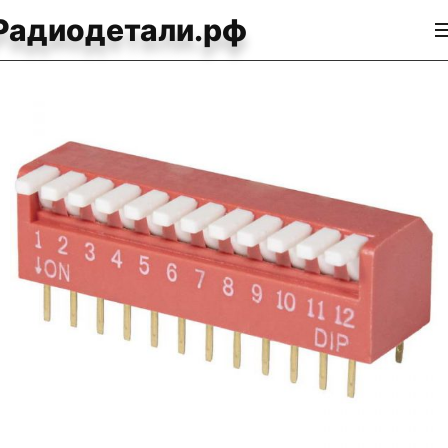
Радиодетали.рф