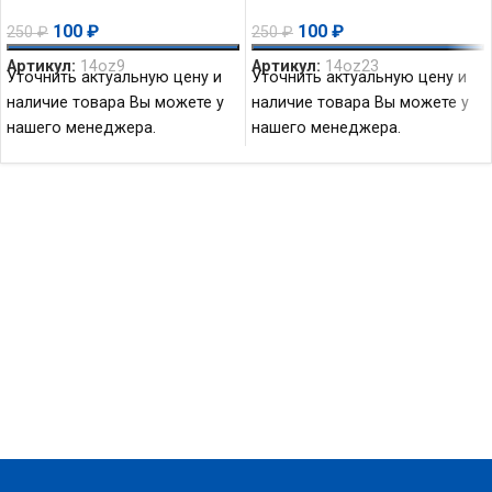
биполярный 45V 100mA
1.25Вт Vishay
100
₽
100
₽
250
₽
250
₽
100MHz 300mW
Артикул:
14oz9
Артикул:
14oz23
Уточнить актуальную цену и
Уточнить актуальную цену и
наличие товара Вы можете у
наличие товара Вы можете у
нашего менеджера.
нашего менеджера.