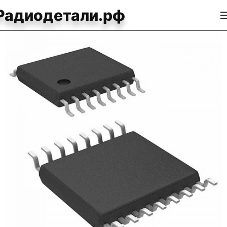
Радиодетали.рф