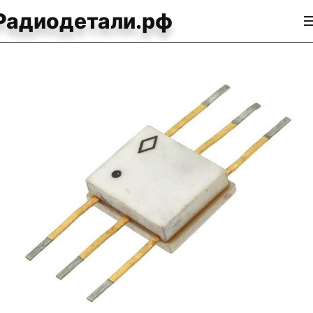
Радиодетали.рф