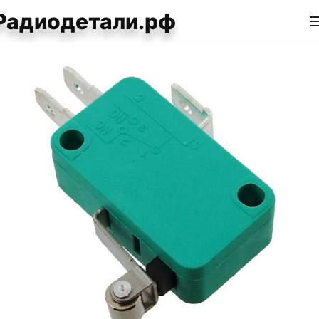
Радиодетали.рф