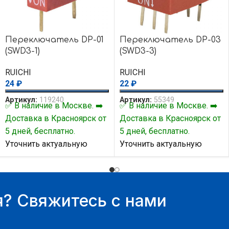
Переключатель DP-01
Переключатель DP-03
(SWD3-1)
(SWD3-3)
RUICHI
RUICHI
24
₽
22
₽
Артикул:
119240
Артикул:
55349
✅ В наличие в Москве. ➡️
✅ В наличие в Москве. ➡️
Доставка в Красноярск от
Доставка в Красноярск от
5 дней, бесплатно.
5 дней, бесплатно.
Уточнить актуальную
Уточнить актуальную
цену и наличие товара Вы
цену и наличие товара Вы
можете у нашего
можете у нашего
менеджера.
менеджера.
? Свяжитесь с нами