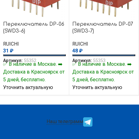
Переключатель DP-06
Переключатель DP-07
(SWD3-6)
(SWD3-7)
RUICHI
RUICHI
31
₽
48
₽
Артикул:
55352
Артикул:
55353
✅ В наличие в Москве. ➡️
✅ В наличие в Москве. ➡️
Доставка в Красноярск от
Доставка в Красноярск от
5 дней, бесплатно.
5 дней, бесплатно.
Уточнить актуальную
Уточнить актуальную
цену и наличие товара Вы
цену и наличие товара Вы
можете у нашего
можете у нашего
менеджера.
менеджера.
Наш телеграмм