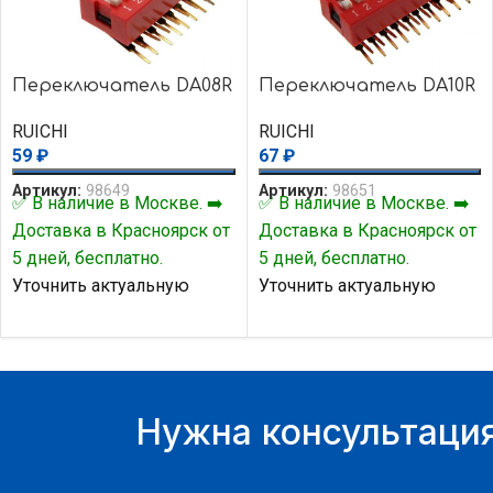
Переключатель DA08R
Переключатель DA10R
RUICHI
RUICHI
59
₽
67
₽
Артикул:
98649
Артикул:
98651
✅ В наличие в Москве. ➡️
✅ В наличие в Москве. ➡️
Доставка в Красноярск от
Доставка в Красноярск от
5 дней, бесплатно.
5 дней, бесплатно.
Уточнить актуальную
Уточнить актуальную
цену и наличие товара Вы
цену и наличие товара Вы
можете у нашего
можете у нашего
менеджера.
менеджера.
Нужна консультация