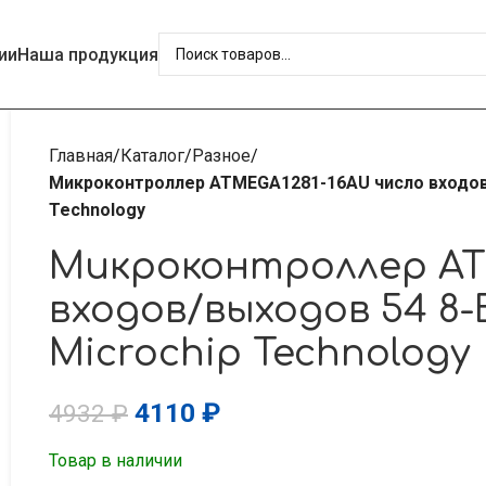
ии
Наша продукция
Главная
Каталог
Разное
Микроконтроллер ATMEGA1281-16AU число входов/
Technology
Микроконтроллер AT
входов/выходов 54 8
Microchip Technology
4110
₽
4932
₽
Товар в наличии