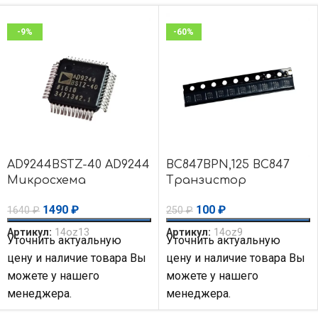
-9%
-60%
AD9244BSTZ-40 AD9244
BC847BPN,125 BC847
Микросхема
Транзистор
преобразователь
биполярный 45V
1490
₽
100
₽
1640
₽
250
₽
АЦП 14-Bit Analog
100mA 100MHz 300mW
Devices
Артикул:
14oz13
Артикул:
14oz9
Уточнить актуальную
Уточнить актуальную
цену и наличие товара Вы
цену и наличие товара Вы
можете у нашего
можете у нашего
менеджера.
менеджера.