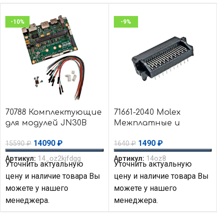
-10%
-9%
70788 Комплектующие
71661-2040 Molex
для модулей JN30B
Межплатные и
(Rev. 4+) Auvidea
промежуточные
14090
₽
1490
₽
15590
₽
1640
₽
соединители Molex
Артикул:
14_oz2kjfdgg
Артикул:
14oz8
Уточнить актуальную
Уточнить актуальную
цену и наличие товара Вы
цену и наличие товара Вы
можете у нашего
можете у нашего
менеджера.
менеджера.