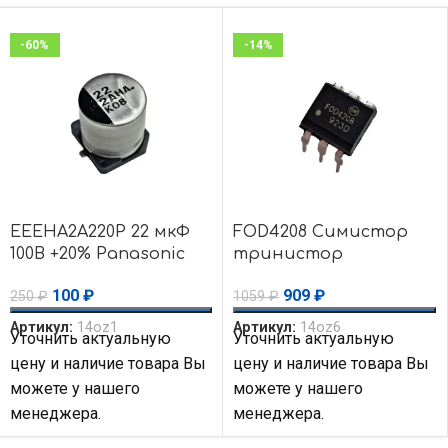
-60%
-14%
EEEHA2A220P 22 мкФ
FOD4208 Симистор
100В +20% Panasonic
тринистор
Конденсатор
оптопары оптрон
100
₽
909
₽
250
₽
1059
₽
алюминиевый
800В ON
электролит
Semiconductor
Артикул:
14oz1
Артикул:
14oz6
Уточнить актуальную
Уточнить актуальную
Fairchild
цену и наличие товара Вы
цену и наличие товара Вы
можете у нашего
можете у нашего
менеджера.
менеджера.