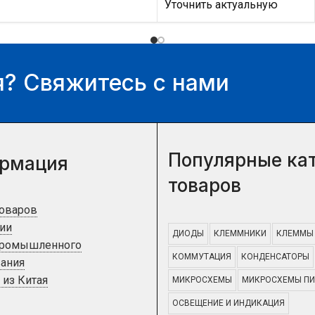
Уточнить актуальную
цену и наличие товара Вы
цену и наличие товара Вы
можете у нашего
можете у нашего
менеджера.
менеджера.
? Свяжитесь с нами
Популярные ка
рмация
товаров
товаров
ии
ДИОДЫ
КЛЕММНИКИ
КЛЕММЫ
промышленного
КОММУТАЦИЯ
КОНДЕНСАТОРЫ
ания
 из Китая
МИКРОСХЕМЫ
МИКРОСХЕМЫ ПИ
ОСВЕЩЕНИЕ И ИНДИКАЦИЯ