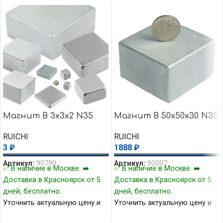
Магнит B 3x3x2 N35
Магнит B 50x50x30 N35
RUICHI
RUICHI
3
₽
1888
₽
Артикул:
90790
Артикул:
90007
✅ В наличие в Москве. ➡️
✅ В наличие в Москве. ➡️
Доставка в Красноярск от 5
Доставка в Красноярск от 5
дней, бесплатно.
дней, бесплатно.
Уточнить актуальную цену и
Уточнить актуальную цену и
наличие товара Вы можете у
наличие товара Вы можете у