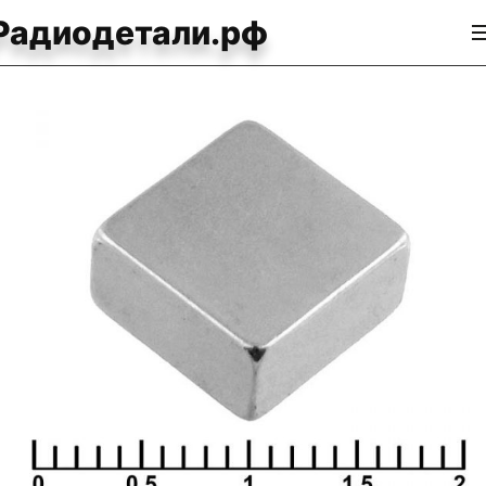
Радиодетали.рф