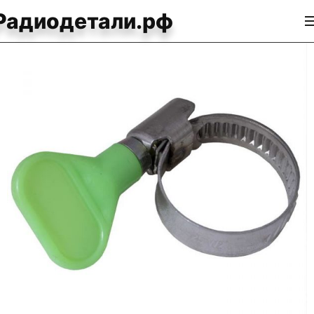
Радиодетали.рф