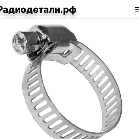
Радиодетали.рф