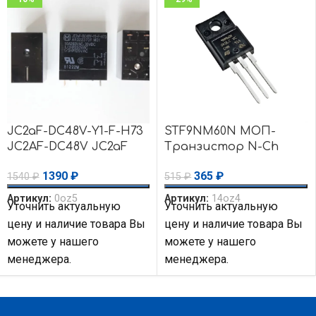
JC2aF-DC48V-Y1-F-H73
STF9NM60N МОП-
JC2AF-DC48V JC2aF
Транзистор N-Ch
реле
600В 0.47Ом 9A
1390
₽
365
₽
1540
₽
515
₽
Mdmesh II PWR MO
STM
Артикул:
0oz5
Артикул:
14oz4
Уточнить актуальную
Уточнить актуальную
цену и наличие товара Вы
цену и наличие товара Вы
можете у нашего
можете у нашего
менеджера.
менеджера.