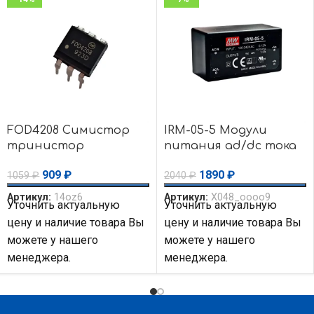
FOD4208 Симистор
IRM-05-5 Модули
тринистор
питания ad/dc тока
оптопары оптрон
5V 1A 5W 85-264Vin
909
₽
1890
₽
1059
₽
2040
₽
800В ON
Encap PS MEAN WELL
Semiconductor
Артикул:
14oz6
Артикул:
X048_oooo9
Уточнить актуальную
Уточнить актуальную
Fairchild
цену и наличие товара Вы
цену и наличие товара Вы
можете у нашего
можете у нашего
менеджера.
менеджера.