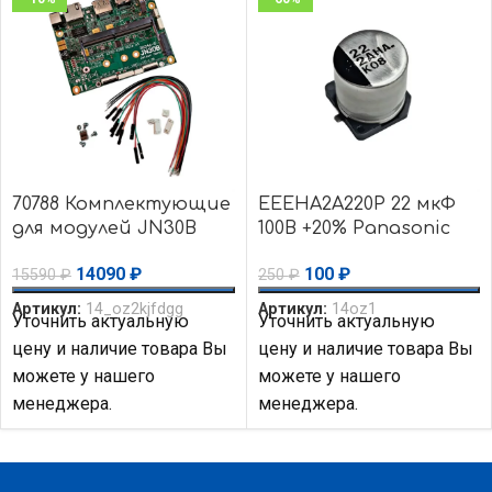
70788 Комплектующие
EEEHA2A220P 22 мкФ
для модулей JN30B
100В +20% Panasonic
(Rev. 4+) Auvidea
Конденсатор
14090
₽
100
₽
15590
₽
250
₽
алюминиевый
электролит
Артикул:
14_oz2kjfdgg
Артикул:
14oz1
Уточнить актуальную
Уточнить актуальную
цену и наличие товара Вы
цену и наличие товара Вы
можете у нашего
можете у нашего
менеджера.
менеджера.